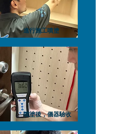
進行施工噴塗
噴塗後，儀器驗收