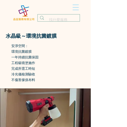
水晶級～環境抗菌鍍膜
安淨空間：
環境抗菌鍍膜
一年持續抗菌保固
工程級噴塗施作
完成所需工時短
冷光儀檢測驗收
​不傷害傢俱布料