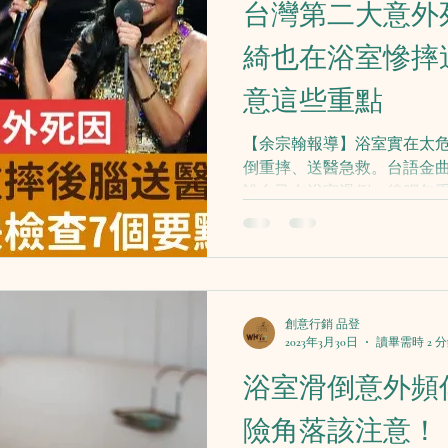
台灣第二大意外
綺也在浴室慘摔
意這些重點
【余宗翰報導】浴室實在太
倒重摔、送醫急救。台語金曲
說自己在浴室滑倒，後腦勺
注。李愛綺後來接受《蘋果
運動後洗澡，家中突然沒熱
中沒注意到地板濕滑，一...
創意行銷 品登
2023年3月30日
讀畢需時 2 
浴室滑倒意外頻
險角落該注意！