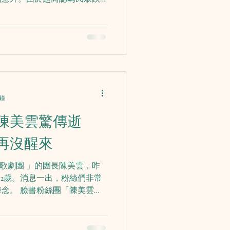
理賠，就連消保官開協調會也
然走道、斜坡不是店內範圍，
分鐘
陳美雲驚傳逝
再沒醒來
雲歌劇團 」的團長陳美雲，昨
72歲。消息一出，粉絲們非常
念。 臉書粉絲團「陳美雲歌
日晚間8點10分，因腳步不穩