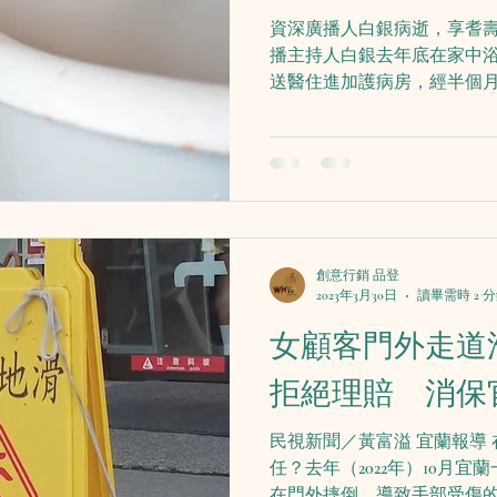
資深廣播人白銀病逝，享耆壽
播主持人白銀去年底在家中
送醫住進加護病房，經半個月
歲。 長輩因為肌肉、骨質密
的傷害風險，比一般人還要
可在如浴時準備小...
創意行銷 品登
2023年3月30日
讀畢需時 2 
女顧客門外走道
拒絕理賠 消保
民視新聞／黃富溢 宜蘭報導
任？去年（2022年）10月
在門外摔倒，導致手部受傷