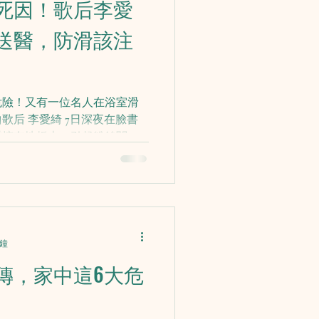
死因！歌后李愛
送醫，防滑該注
危險！又有一位名人在浴室滑
歌后 李愛綺 7日深夜在臉書
重摔在地板上，引起粉絲關
新聞網》電訪時表示，前天她
水，又急著接女兒下課，急忙
分鐘
傳，家中這6大危