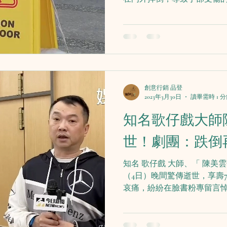
倒之處，不是承租範圍拒絕
不派人參加，消保官認為雖
但卻是進入超...
創意行銷 品登
2023年3月30日
讀畢需時 1 
知名歌仔戲大師
世！劇團：跌倒
知名 歌仔戲 大師、「 陳美
（4日）晚間驚傳逝世，享壽
哀痛，紛紛在臉書粉專留言悼
劇團」發文透露，陳美雲在4
跌倒...