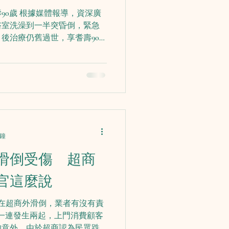
90歲 根據媒體報導，資深廣
浴室洗澡到一半突昏倒，緊急
後治療仍舊過世，享耆壽90
度逐漸下降，跌倒後關節造成
高許多，建議家中若有長輩，
分鐘
滑倒受傷 超商
官這麼說
 在超商外滑倒，業者有沒有責
宜蘭一連發生兩起，上門消費顧客
的意外。由於超商認為民眾跌